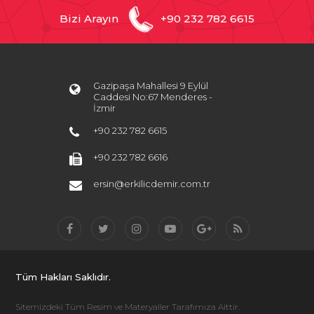
Bizi Arayın
+90 232 782 6615
Gazipaşa Mahallesi 9 Eylül
Caddesi No:67 Menderes -
İzmir
+90 232 782 6615
+90 232 782 6616
ersin@erkilicdemir.com.tr
Tüm Hakları Saklıdır.
Sitemizdeki Tüm Resim ve Materyaller Tarafımıza Aittir.