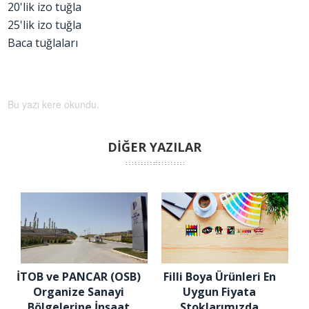
20'lik izo tuğla
25'lik izo tuğla
Baca tuğlaları
Bu yazı kere okundu.
DİĞER YAZILAR
İTOB ve PANCAR (OSB)
Filli Boya Ürünleri En
Organize Sanayi
Uygun Fiyata
Bölgelerine İnşaat
Stoklarımızda